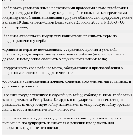
-соблюдать установленные нормативными правовыми актами требования
по охране труда и безопасному ведению работ, пользоваться средствами
индивидуальной защиты, выполнять другие обязанности, предусмотренные
в статье 19 Закона Республики Беларусь от 23 июня 2008 г. N 356-З «Об
охране труда»;
-бережно относиться к имуществу нанимателя, принимать меры по
предотвращению ущерба;
-принимать меры по немедленному устранению причин и условий,
препятствующих нормальному выполнению работы (авария, простой и
другое), и немедленно сообщать о случившемся нанимателю;
-поддерживать свое рабочее место, оборудование и приспособления в
исправном состоянии, порядке и чистоте;
-соблюдать установленный порядок хранения документов, материальных и
денежных ценностей;
-хранить государственную и служебную тайну, соблюдать иные требования
законодательства Республики Беларусь о государственных секретах, не
разглашать коммерческую тайну нанимателя, коммерческую тайну третьих
лиц, к которой наниматель получил доступ;
-не позднее чем за один месяц до истечения срока действия контракта
письменно предупредить нанимателя о решении продолжить или
прекратить трудовые отношения;