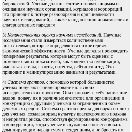
бюрократией. Ученые должны соответствовать нормам и
ожиданиям научных организаций, журналов и корпораций,
что приводит к потере разнообразия и оригинальности
научных исследований, а также к подавлению инакомыслия и
альтернативных парадигм.
3)
Количественная оценка научных исследований
. Научные
исследования стали измеряться количественными
показателями, которые определяются по критериям
экономической эффективности. Ученые должны производить
измеримые результаты, которые могут быть оценены с
помощью таких показателей, как количество публикаций,
импакт-факторы, гранты, патенты, рейтинги и т.д. Это
приводит к манипулированию данными и результатами.
4)
Система грантов
, с помощью которой большинство
ученых получают финансирование для своих
исследовательских проектов. Она включает в себя написание
заявок, подачу их в различные агентства или организации и
конкуренцию с другими учеными за ограниченный объем
денежных средств. Система грантов вредна для науки и плоха
для ученых, создавая эрзац культуру краткосрочного подхода
и неприятия риска, способствуя формированию конформизма
и конкуренции, когда ученые вынуждены соответствовать
доминирующим парадигмам и тенденциям, а не бросать им