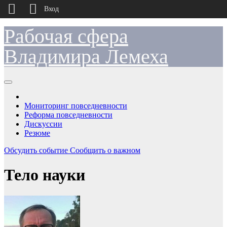
Вход
Рабочая сфера
Перейти
к
содержимому
Владимира Лемеха
Мониторинг повседневности
Реформа повседневности
Дискуссии
Резюме
Обсудить событие
Сообщить о важном
Тело науки