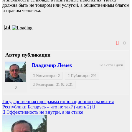
должна быть не товаром или услугой, а общественным благом
и правом человека.
0
Автор публикации
Владимир Лемех
не в сети 7 дней
Комментарии: 2
Публикации: 292
Регистрация: 21-02-2021
0
Навигация
Государственная программа инновационного развития
Республики Беларусь – что не так? (часть 2)
по
Эффективность не внутри, а на стыке
записям