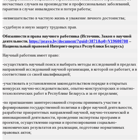
несчастных случаев на производстве и профессиональных заболеваний,
гарантии в случае инвалидности и потери работы;
-невмешательство в частную жизнь и уважение личного достоинства;
-судебную и иную защиту трудовых прав.
Обязанности и права научного работника (Источник. Закон о научной
деятельности.
https://pravo.by/document/?guid=3871&p0=V19600708
–
Национальный правовой Интернет-портал Республики Беларусь)
Научный работник имеет право:
-осуществлять научный поиск и выбирать методы исследований в пределах
направлений исследований научной организации, в которой он работает, и в
соответствии со своей квалификацией;
-участвовать в установленном законодательством порядке в открытых
конкурсах научно-исследовательских, опытно-конструкторских и опытно-
технологических работ в Республике Беларусь и за ее пределами;
-по приглашению заинтересованной стороны принимать участие в
формировании государственной политики в сфере научной деятельности,
разработке приоритетных направлений научной, научно-технической и
инновационной деятельности, проведении экспертизы программ и
проектов, осуществлении оценки и прогнозирования социально-
экономических результатов их реализации, подготовке нормативных
правовых актов;