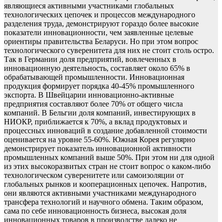
являющиеся активными участниками глобальных
технологических цепочек и процессов международного
разделения труда, демонстрируют гораздо более высокие
показатели инновационности, чем заявленные целевые
ориентиры правительства Беларуси. Но при этом вопрос
технологического суверенитета для них не стоит столь остро.
Так в Германии доля предприятий, вовлеченных в
инновационную деятельность, составляет около 65% в
обрабатывающей промышленности. Инновационная
продукция формирует порядка 40-45% промышленного
экспорта. В Швейцарии инновационно-активные
предприятия составляют более 70% от общего числа
компаний. В Бельгии доля компаний, инвестирующих в
НИОКР, приближается к 70%, а вклад продуктовых и
процессных инноваций в создание добавленной стоимости
оценивается на уровне 55-60%. Южная Корея регулярно
демонстрирует показатель инновационной активности
промышленных компаний выше 50%. При этом ни для одной
из этих высокоразвитых стран не стоит вопрос о каком-либо
технологическом суверенитете или самоизоляции от
глобальных рынков и кооперационных цепочек. Напротив,
они являются активными участниками международного
трансфера технологий и научного обмена. Таким образом,
сама по себе инновационность бизнеса, высокая доля
инновационных товаров в производстве далеко не