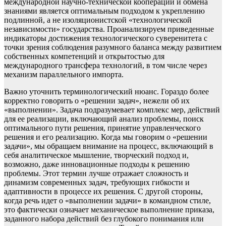
международной научно-технической кооперации и обмена
знаниями является оптимальным подходом к укреплению
подлинной, а не изоляционистской «технологической
независимости» государства. Проанализируем приведенные
индикаторы достижения технологического суверенитета с
точки зрения соблюдения разумного баланса между развитием
собственных компетенций и открытостью для
международного трансфера технологий, в том числе через
механизм параллельного импорта.
Важно уточнить терминологический нюанс. Гораздо более
корректно говорить о «решении задач», нежели об их
«выполнении». Задача подразумевает комплекс мер, действий
для ее реализации, включающий анализ проблемы, поиск
оптимального пути решения, принятие управленческого
решения и его реализацию. Когда мы говорим о «решении
задачи», мы обращаем внимание на процесс, включающий в
себя аналитическое мышление, творческий подход и,
возможно, даже инновационные подходы к решению
проблемы. Этот термин лучше отражает сложность и
динамизм современных задач, требующих гибкости и
адаптивности в процессе их решения. С другой стороны,
когда речь идет о «выполнении задачи» в командном стиле,
это фактически означает механическое выполнение приказа,
заданного набора действий без глубокого понимания или