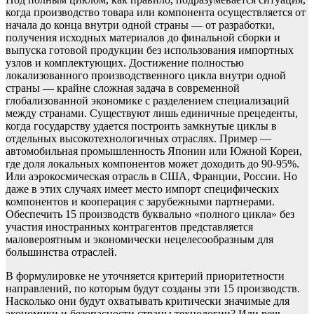
когда производство товара или компонента осуществляется от
начала до конца внутри одной страны — от разработки,
получения исходных материалов до финальной сборки и
выпуска готовой продукции без использования импортных
узлов и комплектующих. Достижение полностью
локализованного производственного цикла внутри одной
страны — крайне сложная задача в современной
глобализованной экономике с разделением специализаций
между странами. Существуют лишь единичные прецеденты,
когда государству удается построить замкнутые циклы в
отдельных высокотехнологичных отраслях. Пример —
автомобильная промышленность Японии или Южной Кореи,
где доля локальных компонентов может доходить до 90-95%.
Или аэрокосмическая отрасль в США, Франции, России. Но
даже в этих случаях имеет место импорт специфических
компонентов и кооперация с зарубежными партнерами.
Обеспечить 15 производств буквально «полного цикла» без
участия иностранных контрагентов представляется
маловероятным и экономически нецелесообразным для
большинства отраслей.
В формулировке не уточняется критерий приоритетности
направлений, по которым будут созданы эти 15 производств.
Насколько они будут охватывать критически значимые для
экономики и безопасности страны технологии? Или речь