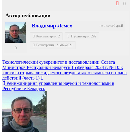
0
Автор публикации
Владимир Лемех
не в сети 6 дней
Комментарии: 2
Публикации: 292
Регистрация: 21-02-2021
0
Навигация
Технологический суверенитет в постановлении Совета
Министров Республики Беларусь 15 февраля 2024 г. № 105:
по
критика отрыва «ожидаемого результата» от замысла и плана
записям
действий (часть 1)
Реинжиниринг управления наукой и технологиями в
Республике Беларусь