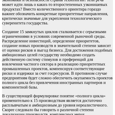
может идти лишь о каких-то второстепенных узконишевых
продуктах? Вместо количественного ориентира гораздо
важнее обозначить конкретные приоритетные направления,
критически значимые для укрепления технологического
суверенитета государства.
Создание 15 замкнутых циклов сталкивается с серьезными
ограничениями в условиях современной рыночной среды.
Распределение инвестиций, определение приоритетов,
создание новых производств в значительной степени зависит
от оценки рисков и выгод бизнеса. Для достижения подобных
амбициозных целей государству необходимо создать
действенную систему стимулов и преференций для
вовлечения частного сектора в реализацию приоритетных
промышленных проектов, компенсируя соответствующие
риски и издержки за счет госресурсов. В противном случае
предприятиям будет сложно обеспечить окупаемость проектов
полного цикла без привлечения иностранных партнеров и
компонентной базы.
В существующей формулировке понятие «полного цикла»
применительно к 15 производствам является достаточно
расплывчатым и амбициозным до уровня нереалистичного.
Скорее следовало бы говорить о различной степени
локализации производств, комплексных мерах