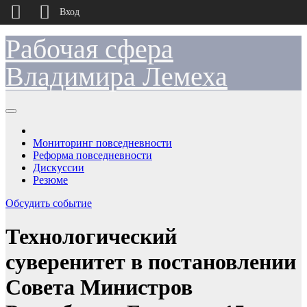
Вход
Рабочая сфера
Перейти
к
содержимому
Владимира Лемеха
Мониторинг повседневности
Реформа повседневности
Дискуссии
Резюме
Обсудить событие
Технологический
суверенитет в постановлении
Совета Министров