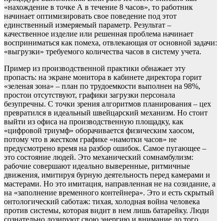
«нахождение в точке А в течение 8 часов», то работник
начинает оптимизировать свое поведение под этот
единственный измеряемый параметр. Результат –
качественное изделие или решенная проблема начинает
восприниматься как помеха, отвлекающая от основной задачи:
«выгрузки» требуемого количества часов в систему учета.
Пример из производственной практики обнажает эту
пропасть: на экране монитора в кабинете директора горит
«зеленая зона» – план по трудоемкости выполнен на 98%,
простои отсутствуют, графики загрузки персонала
безупречны. С точки зрения алгоритмов планирования – цех
превратился в идеальный швейцарский механизм. Но стоит
выйти из офиса на производственную площадку, как
«цифровой триумф» оборачивается физическим хаосом,
потому что в жестком графике «намотки часов» не
предусмотрено время на разбор ошибок. Самое пугающее –
это состояние людей. Это механический сомнамбулизм:
рабочие совершают идеально выверенные, ритмичные
движения, имитируя бурную деятельность перед камерами и
мастерами. Но это имитация, направленная не на созидание, а
на «заполнение временного контейнера». Это и есть скрытый
онтологический саботаж: тихая, холодная война человека
против системы, которая видит в нем лишь батарейку. Люди
сознательно дозируют свою энергию и внимание до того