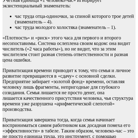
Учетная единица «1 человеко-час» игнорирует
экзистенциальный знаменатель:
час труда отца-одиночки, за спиной которого трое детей
(знаменатель – 4).
час труда молодого холостяка (знаменатель – 1).
«Плотность» и «риск» этого часа для первого и второго
несопоставимы. Система ослеплена своим кодом: она видит
числитель («2 часа работы»), но не видит, что за этим
числителем стоит разная степень ответственности и разная
цена ошибки.
Приватизация времени приводит к тому, что семья и личное
развитие превращаются в «сдачу» с основной сделки.
Предприятие забирает «золотой фонд» времени, оставляя
человеку лишь фрагменты, непригодные для глубокого
созидания. Семья лишается не просто денег, она
лишается качественного присутствия человека, чья структура
времени уже разрушена «арифметической слепотой»
производства.
Приватизация завершена тогда, когда семья начинает
восприниматься самим работником как досадная помеха его
«эффективности» в табеле. Таким образом, человеко-час – это
не просто единица труда, это инструмент, с помощью