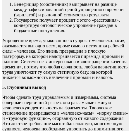
Бенефициар (собственник) выигрывает на разнице
между зафиксированной ценой упрощенного времени
(зарплатой) и рыночной стоимостью результата.
Государство получает процент с этого «расстояния»,
конвертируя онтологическое упрощение граждан в
бюджетные поступления.
Упрощенное время, упакованное в суррогат «человеко-часа»,
оказывается выгодно всем, кроме самого источника рабочей
силы – человека. Его жизнь превращена в плоскую
платформу, на которой надстраивается пирамида прибыли и
налогов. Система не заинтересована в «возвращении качества
времени», потому что любая сложность, любая вариативность
труда уничтожит ту самую статичную базу, на которой
зиждется возможность извлечения прибыли и налогов.
5. Глубинный вывод
Чтобы сделать труд управляемым и измеримым, система
совершает первичный разрез: она разламывает живую
человеческую деятельность на фрагменты. Творческое
становление превращается в «человеко-часы», «норму смены»
и «трудовую функцию», оторванную от живого содержания.
Это жесткое требование масштаба: сложную, многомерную
сущность человека необходимо упростить до примитивного