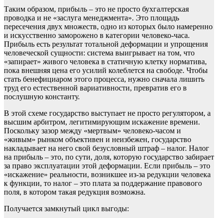
Таким образом, прибыль – это не просто бухгалтерская
проводка и не «заслуга менеджмента». Это площадь
пересечения двух множеств, одно из которых было намеренно
и искусственно заморожено в категории человеко-часа.
Прибыль есть результат тотальной деформации и упрощения
человеческой сущности: система выигрывает на том, что
«запирает» живого человека в статичную клетку норматива,
пока внешняя цена его усилий колеблется на свободе. Чтобы
стать бенефициаром этого процесса, нужно сначала лишить
труд его естественной вариативности, превратив его в
послушную константу.
В этой схеме государство выступает не просто регулятором, а
высшим арбитром, легитимирующим искажение времени.
Поскольку зазор между «мертвым» человеко-часом и
«живым» рынком объективен и неизбежен, государство
накладывает на него свой безусловный штраф – налог. Налог
на прибыль – это, по сути, доля, которую государство забирает
за право эксплуатации этой деформации. Если прибыль – это
«искажение» реальности, возникшее из-за редукции человека
к функции, то налог – это плата за поддержание правового
поля, в котором такая редукция возможна.
Получается замкнутый цикл выгоды: