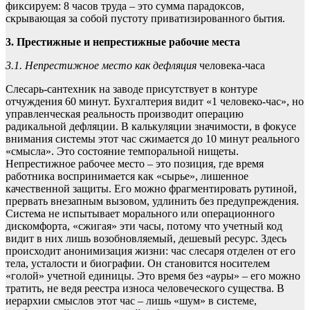
фиксируем: 8 часов труда – это сумма парадоксов,
скрывающая за собой пустоту приватизированного бытия.
3. Престижные и непрестижные рабочие места
3.1. Непрестижное место как дефляция
человека-часа
Слесарь-сантехник на заводе присутствует в контуре
отчуждения 60 минут. Бухгалтерия видит «1 человеко-час», но
управленческая реальность производит операцию
радикальной дефляции. В калькуляции значимости, в фокусе
внимания системы этот час сжимается до 10 минут реального
«смысла». Это состояние темпоральной нищеты.
Непрестижное рабочее место – это позиция, где время
работника воспринимается как «сырье», лишенное
качественной защиты. Его можно фрагментировать рутиной,
прервать внезапным вызовом, удлинить без предупреждения.
Система не испытывает морального или операционного
дискомфорта, «сжигая» эти часы, потому что учетный код
видит в них лишь возобновляемый, дешевый ресурс. Здесь
происходит анонимизация жизни: час слесаря отделен от его
тела, усталости и биографии. Он становится носителем
«голой» учетной единицы. Это время без «ауры» – его можно
тратить, не ведя реестра износа человеческого существа. В
иерархии смыслов этот час – лишь «шум» в системе,