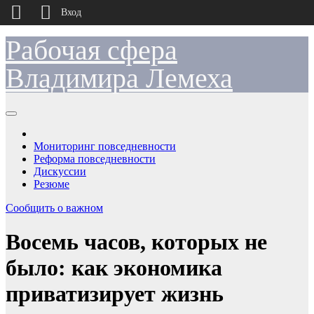
Вход
Рабочая сфера
Перейти
к
содержимому
Владимира Лемеха
Мониторинг повседневности
Реформа повседневности
Дискуссии
Резюме
Сообщить о важном
Восемь часов, которых не
было: как экономика
приватизирует жизнь