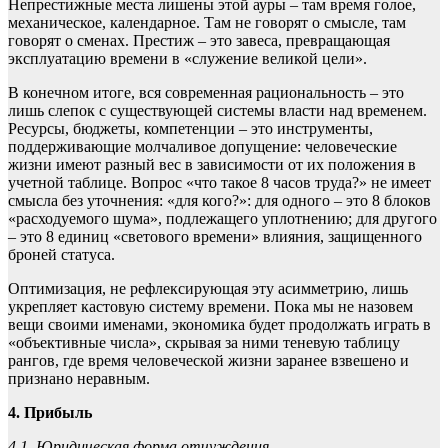
Непрестижные места лишены этой ауры – там время голое,
механическое, календарное. Там не говорят о смысле, там
говорят о сменах. Престиж – это завеса, превращающая
эксплуатацию времени в «служение великой цели».
В конечном итоге, вся современная рациональность – это
лишь слепок с существующей системы власти над временем.
Ресурсы, бюджеты, компетенции – это инструменты,
поддерживающие молчаливое допущение: человеческие
жизни имеют разный вес в зависимости от их положения в
учетной таблице. Вопрос «что такое 8 часов труда?» не имеет
смысла без уточнения: «для кого?»: для одного – это 8 блоков
«расходуемого шума», подлежащего уплотнению; для другого
– это 8 единиц «светового времени» влияния, защищенного
броней статуса.
Оптимизация, не рефлексирующая эту асимметрию, лишь
укрепляет кастовую систему времени. Пока мы не назовем
вещи своими именами, экономика будет продолжать играть в
«объективные числа», скрывая за ними теневую таблицу
рангов, где время человеческой жизни заранее взвешено и
признано неравным.
4. Прибыль
4.1. Юридическая форма отчуждения