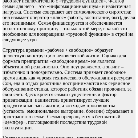
работает исключительно с «трудовой функцией». Фактор
семьи для него – это «информационный шум» и избыточная
нагрузка. Система совершает акт символического сиротства:
она изымает оператор «плюс» (заботу, воспитание, быт), делая
его невидимым. Семья финансируется и обеспечивается
по остаточному принципу – только в той мере, в какой это
необходимо для возвращения «трудовой функции» в строй на
следующее утро.
Структура времени «рабочее + свободное» образует
целостную конструкцию человеческой жизни. Однако для
формата предприятия «свободное время» не является
объективной реальностью. Оно неуправляемо, а значит –
избыточно и подозрительно. Система признает свободное
время лишь как «время технического обслуживания ресурса».
Сон, еда и отдых работника воспринимаются как сервисное
обслуживание станка, которое работник обязан проводить за
свой счет. Здесь кроется самый существенный фактор
приватизации: наниматель приватизирует лучшие,
продуктивные часы жизни, а «отходы» производства
(усталость, эмоциональное выгорание, болезни) сбрасывает в
пространство семьи. Семья превращается в бесплатный
«демпфер», поглощающий последствия трудовой
эксплуатации.