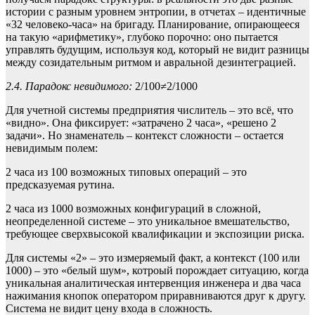
истории с разным уровнем энтропии, в отчетах – идентичные
«32 человеко-часа» на бригаду. Планирование, опирающееся
на такую «арифметику», глубоко порочно: оно пытается
управлять будущим, используя код, который не видит разницы
между созидательным ритмом и авральной дезинтеграцией.
2.4. Парадокс невидимого:
2/100
≠
2/1000
Для учетной системы предприятия числитель – это всё, что
«видно». Она фиксирует: «затрачено 2 часа», «решено 2
задачи». Но знаменатель – контекст сложности – остается
невидимым полем:
2 часа из 100 возможных типовых операций – это
предсказуемая рутина.
2 часа из 1000 возможных конфигураций в сложной,
неопределенной системе – это уникальное вмешательство,
требующее сверхвысокой квалификации и экспозиции риска.
Для системы «2» – это измеряемый факт, а контекст (100 или
1000) – это «белый шум», котроый порождает ситуацию, когда
уникальная аналитическая интервенция инженера и два часа
нажимания кнопок оператором приравниваются друг к другу.
Система не видит цену входа в сложность.