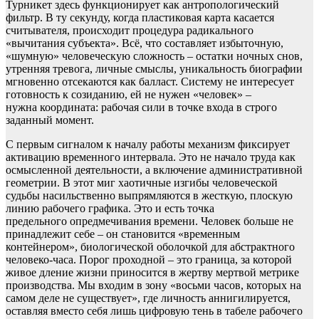
Турникет здесь функционирует как антропологический
фильтр. В ту секунду, когда пластиковая карта касается
считывателя, происходит процедура радикального
«вычитания субъекта». Всё, что составляет избыточную,
«шумную» человеческую сложность – остатки ночных снов,
утренняя тревога, личные смыслы, уникальность биографии
мгновенно отсекаются как балласт. Систему не интересует
готовность к созиданию, ей не нужен «человек» –
нужна координата: рабочая сили в точке входа в строго
заданный момент.
С первым сигналом к началу работы механизм фиксирует
активацию временного интервала. Это не начало труда как
осмысленной деятельности, а включение административной
геометрии. В этот миг хаотичные изгибы человеческой
судьбы насильственно выпрямляются в жесткую, плоскую
линию рабочего графика. Это и есть точка
предельного опредмечивания времени. Человек больше не
принадлежит себе – он становится «временным
контейнером», биологической оболочкой для абстрактного
человеко-часа. Порог проходной – это граница, за которой
живое дление жизни приносится в жертву мертвой метрике
производства. Мы входим в зону «восьми часов, которых на
самом деле не существует», где личность аннигилируется,
оставляя вместо себя лишь цифровую тень в табеле рабочего