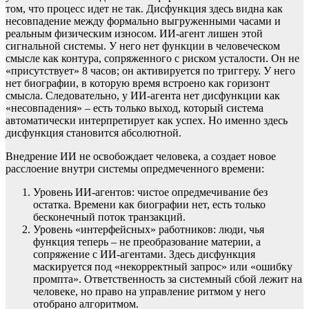
том, что процесс идет не так. Дисфункция здесь видна как
несовпадение между формально выгруженными часами и
реальным физическим износом. ИИ-агент лишен этой
сигнальной системы. У него нет функции в человеческом
смысле как контура, сопряженного с риском усталости. Он не
«присутствует» 8 часов; он активируется по триггеру. У него
нет биографии, в которую время встроено как горизонт
смысла. Следовательно, у ИИ-агента нет дисфункции как
«несовпадения» – есть только выход, который система
автоматически интерпретирует как успех. Но именно здесь
дисфункция становится абсолютной.
Внедрение ИИ не освобождает человека, а создает новое
расслоение внутри системы опредмеченного времени:
Уровень ИИ-агентов: чистое опредмечивание без
остатка. Времени как биографии нет, есть только
бесконечный поток транзакций.
Уровень «интерфейсных» работников: люди, чья
функция теперь – не преобразование материи, а
сопряжение с ИИ-агентами. Здесь дисфункция
маскируется под «некорректный запрос» или «ошибку
промпта». Ответственность за системный сбой лежит на
человеке, но право на управление ритмом у него
отобрано алгоритмом.