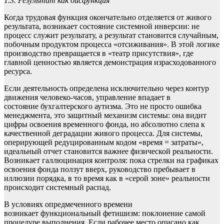
1.3. Результат как дисфункция
Когда трудовая функция окончательно отделяется от живого
результата, возникает состояние системной инверсии: не
процесс служит результату, а результат становится случайным,
побочным продуктом процесса «отсиживания». В этой логике
производство превращается в «театр присутствия», где
главной ценностью является демонстрация израсходованного
ресурса.
Если деятельность определена исключительно через контур
движения человеко-часов, управление впадает в
состояние бухгалтерского аутизма. Это не просто ошибка
менеджмента, это защитный механизм системы: она видит
цифры освоения временного фонда, но абсолютно слепа к
качественной деградации живого процесса. Для системы,
оперирующей редуцированным кодом «время = затраты»,
идеальный отчет становится важнее физической реальности.
Возникает галлюцинация контроля: пока стрелки на графиках
освоения фонда ползут вверх, руководство пребывает в
иллюзии порядка, в то время как в «серой зоне» реальности
происходит системный распад.
В условиях опредмеченного времени
возникает функциональный фетишизм: поклонение самой
процедуре выполнения. Если рабочее место описано как