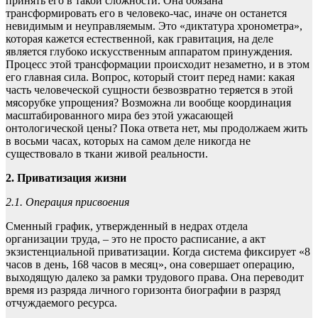
принять его в такой сложности. Она обязана
трансформировать его в человеко-час, иначе он останется
невидимым и неуправляемым. Это «диктатура хронометра»,
которая кажется естественной, как гравитация, на деле
является глубоко искусственным аппаратом принуждения.
Процесс этой трансформации происходит незаметно, и в этом
его главная сила. Вопрос, который стоит перед нами: какая
часть человеческой сущности безвозвратно теряется в этой
мясорубке упрощения? Возможна ли вообще координация
масштабированного мира без этой ужасающей
онтологической цены? Пока ответа нет, мы продолжаем жить
в восьми часах, которых на самом деле никогда не
существовало в ткани живой реальности.
2. Приватизация жизни
2.1. Операция присвоения
Сменный график, утвержденный в недрах отдела
организации труда, – это не просто расписание, а акт
экзистенциальной приватизации. Когда система фиксирует «8
часов в день, 168 часов в месяц», она совершает операцию,
выходящую далеко за рамки трудового права. Она переводит
время из разряда личного горизонта биографии в разряд
отчуждаемого ресурса.