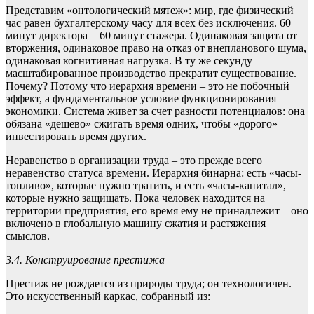
Представим «онтологический мятеж»: мир, где физический
час равен бухгалтерскому часу для всех без исключения. 60
минут директора = 60 минут стажера. Одинаковая защита от
вторжения, одинаковое право на отказ от внепланового шума,
одинаковая когнитивная нагрузка. В ту же секунду
масштабированное производство прекратит существование.
Почему? Потому что иерархия времени – это не побочный
эффект, а фундаментальное условие функционирования
экономики. Система живет за счет разности потенциалов: она
обязана «дешево» сжигать время одних, чтобы «дорого»
инвестировать время других.
Неравенство в организации труда – это прежде всего
неравенство статуса времени. Иерархия бинарна: есть «часы-
топливо», которые нужно тратить, и есть «часы-капитал»,
которые нужно защищать. Пока человек находится на
территории предприятия, его время ему не принадлежит – оно
включено в глобальную машину сжатия и растяжения
смыслов.
3.4. Конструирование престижа
Престиж не рождается из природы труда; он технологичен.
Это искусственный каркас, собранный из: