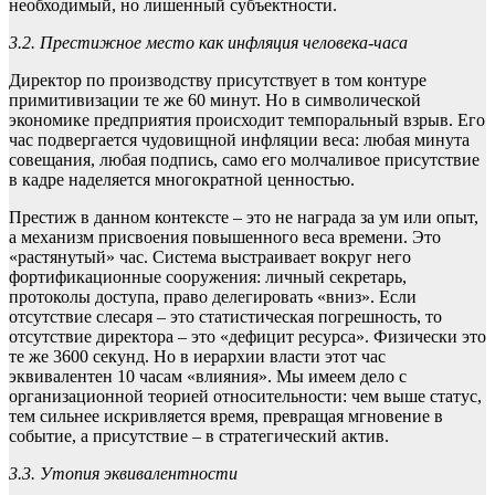
необходимый, но лишенный субъектности.
3.2. Престижное место как инфляция человека-часа
Директор по производству присутствует в том контуре
примитивизации те же 60 минут. Но в символической
экономике предприятия происходит темпоральный взрыв. Его
час подвергается чудовищной инфляции веса: любая минута
совещания, любая подпись, само его молчаливое присутствие
в кадре наделяется многократной ценностью.
Престиж в данном контексте – это не награда за ум или опыт,
а механизм присвоения повышенного веса времени. Это
«растянутый» час. Система выстраивает вокруг него
фортификационные сооружения: личный секретарь,
протоколы доступа, право делегировать «вниз». Если
отсутствие слесаря – это статистическая погрешность, то
отсутствие директора – это «дефицит ресурса». Физически это
те же 3600 секунд. Но в иерархии власти этот час
эквивалентен 10 часам «влияния». Мы имеем дело с
организационной теорией относительности: чем выше статус,
тем сильнее искривляется время, превращая мгновение в
событие, а присутствие – в стратегический актив.
3.3. Утопия эквивалентности