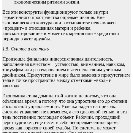
экономическим ритмами жизни.
Все эти конструкты функционируют только внутри
герметичного пространства опредмечивания. Вне
экономического контура они рассыпаются: невозможен
«процент» в отношениях матери и ребенка,
«дисконтирование» в моменте озарения или «кредитный
период» в акте дружбы.
1.5. Сущное и его тень
Произошла финальная инверсия: живая длительность,
наполненная качеством – усталостью, вниманием, навыком,
триумфом или разочарованием вытеснена своим учетным
двойником. Присутствие в мире было заменено присутствием
тела в точке пространства между отметками «вход» и
«выход».
Экономика стала доминантой жизни не потому, что она
объяснила время, а потому, что она упростила его до степени
абсолютной управляемости. Уздечка надета на призрак:
система управляет не временем, а его цифровой тенью, и эта
тень постепенно поглощает объект. Рабочий, проходящий
через турникет, еще несет в себе неопредмеченное время –
время как горизонт своей судьбы. Но система не может