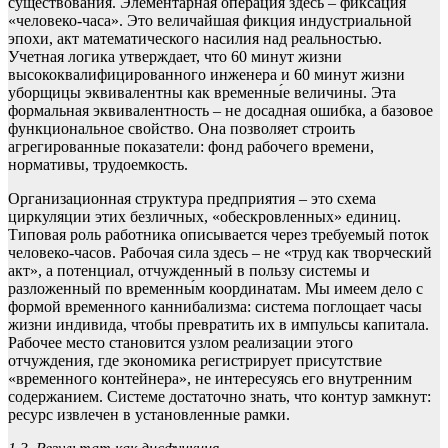
существования. Элементарная операция здесь – фиксация
«человеко-часа». Это величайшая фикция индустриальной
эпохи, акт математического насилия над реальностью.
Учетная логика утверждает, что 60 минут жизни
высококвалифицированного инженера и 60 минут жизни
уборщицы эквивалентны как временны́е величины. Эта
формальная эквивалентность – не досадная ошибка, а базовое
функциональное свойство. Она позволяет строить
агрегированные показатели: фонд рабочего времени,
нормативы, трудоемкость.
Организационная структура предприятия – это схема
циркуляции этих безличных, «обескровленных» единиц.
Типовая роль работника описывается через требуемый поток
человеко-часов. Рабочая сила здесь – не «труд как творческий
акт», а потенциал, отчужденный в пользу системы и
разложенный по временны́м координатам. Мы имеем дело с
формой временного каннибализма: система поглощает часы
жизни индивида, чтобы превратить их в импульсы капитала.
Рабочее место становится узлом реализации этого
отчуждения, где экономика регистрирует присутствие
«временного контейнера», не интересуясь его внутренним
содержанием. Системе достаточно знать, что контур замкнут:
ресурс извлечен в установленные рамки.