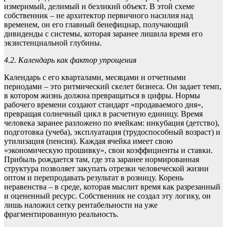
измеримый, делимый и безликий объект. В этой схеме
собственник – не архитектор первичного насилия над
временем, он его главный бенефициар, получающий
дивиденды с системы, которая заранее лишила время его
экзистенциальной глубины.
4.2. Календарь как фактор упрощения
Календарь с его кварталами, месяцами и отчетными
периодами – это ритмический скелет бизнеса. Он задает темп,
в котором жизнь должна превращаться в цифры. Нормы
рабочего времени создают стандарт «продаваемого дня»,
превращая солнечный цикл в расчетную единицу. Время
человека заранее разложено по ячейкам: инкубация (детство),
подготовка (учеба), эксплуатация (трудоспособный возраст) и
утилизация (пенсия). Каждая ячейка имеет свою
«экономическую прошивку», свои коэффициенты и ставки.
Прибыль рождается там, где эта заранее нормированная
структура позволяет закупать отрезки человеческой жизни
оптом и перепродавать результат в розницу. Корень
неравенства – в среде, которая мыслит время как разрезанный
и оцененный ресурс. Собственник не создал эту логику, он
лишь наложил сетку рентабельности на уже
фрагментированную реальность.