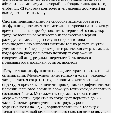
абсолютного минимума, который необходим лишь для того,
чтобы СКУД (система контроля и управления доступом) на
выходе «засчитал» смену.
Система принципиально не способна зафиксировать эту
дисфункцию, потому что её метрика настроена на «прокачку»
времени, а не на «преобразование материи». Это симулякр
труда: колоссальное количество человеческой энергии
расходуется, миллиарды секунд сгорают в топке
производства, но энтропия системы только растет. Внутри
учетного контейнера происходит термическая смерть смысла:
когда форма (час) полностью поглощает содержание
(творческий акт), результат перестает быть целью и
превращается в досадный остаток процесса.
«Результат как дисфункция» порождает стратегию токсичной
оптимизации. Менеджмент, видя только «пустые» человеко-
часы, пытается сократить их, не понимая качественной
структуры времени. Типичный пример такой арифметической
иллюзии: плановое время на сложную техническую операцию
составляет 4 часа. Менеджмент, стремясь к показателям
«бережливости», директивно сокращает норматив до 3,5
часов. С точки зрения учета – это триумф, рост
эффективности на 12,5%, зафиксированный в таблицах. С
точки зрения живой реальности – это скрытая диверсия. Дело