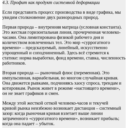
4.3. Профит как продукт системной деформации
Если представить процесс производства в виде графика, мы
увидим столкновение двух разнородных природ.
Первая природа – внутренняя матрица (условная константа).
Это жесткая горизонтальная линия, прочерченная человеко-
часами. Она лимитирована физикой рабочего дня и
количеством вовлеченных тел. Это мир «суррогатного
времени» – предсказуемый, линейный, искусственно
упрощенный и соподчиненный. Здесь всё стремится к
статике: норма выработки, фонд времени, ставка, численность
работников.
Вторая природа — рыночный флюс (переменная). Это
импульсивная, вариабельная, во многом случайная кривая.
Она движется рывками, подчиняясь хаосу спроса, трендам и
котировкам. Рынок живет в режиме «настоящего времени»,
он не знает графиков и смен.
Между этой жесткой сеткой человеко-часов и текучей
кривой рынка неизбежно возникает дистанция – системный
зазор: когда рыночная кривая взлетает выше линии
затраченного «суррогатного времени», возникает прибыль;
когда она падает – убыток.