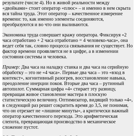
результате (числе 4). Но в живой реальности между
«двойками» стоит оператор «плюс» – и именно в нем скрыта
вся тайна труда. Этот оператор – качественное измерение
времени: то, как именно элементы соединяются,
преобразуются и во что они выливаются.
Экономика труда совершает кражу оператора. Фиксируя «2
часа отработано + 2 часа отработано = 4 человеко-часа», она
ведет себя так, словно процесса связывания не существует. Но
фактор времени проявляется не в цифре, а в изменении
состояния системы и человека.
Пример:
Два часа на наладку станка и два часа на серийную
обработку – это не «4 часа». Первые два часа – это «вход в
контекст», когнитивный разогрев, восстановление навыка,
преодоление инерции покоя. Вторые два часа – рутинный
автопилот. Суммарная цифра «4» стирает эту разницу,
превращая живое становление мастера в плоскую
статистическую величину. Оптимизатор, видящий только «4»,
в следующий раз решит сократить время до 3,5, не понимая,
что он отрезает не «лишние минуты», а критически важный
оператор качественного перехода. Это арифметическая
слепота, превращающая производство в механическое
сложение пустот.