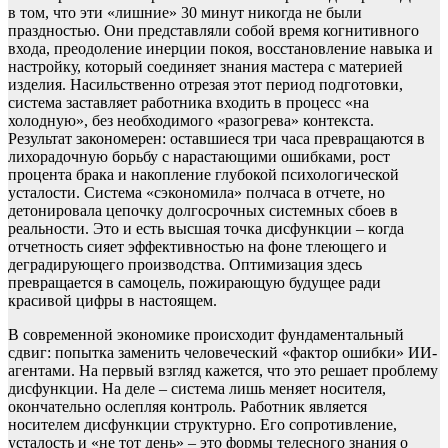
в том, что эти «лишние» 30 минут никогда не были
праздностью. Они представляли собой время когнитивного
входа, преодоление инерции покоя, восстановление навыка и
настройку, который соединяет знания мастера с материей
изделия. Насильственно отрезая этот период подготовки,
система заставляет работника входить в процесс «на
холодную», без необходимого «разогрева» контекста.
Результат закономерен: оставшиеся три часа превращаются в
лихорадочную борьбу с нарастающими ошибками, рост
процента брака и накопление глубокой психологической
усталости. Система «сэкономила» полчаса в отчете, но
детонировала цепочку долгосрочных системных сбоев в
реальности. Это и есть высшая точка дисфункции – когда
отчетность сияет эффективностью на фоне тлеющего и
деградирующего производства. Оптимизация здесь
превращается в самоцель, пожирающую будущее ради
красивой цифры в настоящем.
В современной экономике происходит фундаментальный
сдвиг: попытка заменить человеческий «фактор ошибки» ИИ-
агентами. На первый взгляд кажется, что это решает проблему
дисфункции. На деле – система лишь меняет носителя,
окончательно ослепляя контроль. Работник является
носителем дисфункции структурно. Его сопротивление,
усталость и «не тот день» – это формы телесного знания о