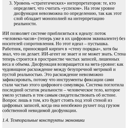
Уровень «стратегических» интерпретаторов: те, кто
определяет, что считать «успехом». На этом уровне
дисфункция невозможна по определению, так как этот
слой обладает монополией на интерпретацию
реальности.
ИИ позволяет системе приблизиться к идеалу: поток
«человеко-часов» (теперь уже в их цифровом эквиваленте) без
носителей сопротивления. Но этот идеал – пустышка.
Работник, приносящий кирпич в «стену порядка», хотя бы
знал, что он делает. ИИ-агент не знает и не может знать. Стена
теперь строится в пространстве чистых записей, лишенных
веса и объема. Дисфункция возвращается на мета-уровне: как
чудовищное расхождение между безупречной метрикой и
пустой реальностью. Это расхождение невозможно
зафиксировать, потому что инструменты фиксации сами
стали частью этого цифрового симулякра. Система поглотила
последний остаток реальности – человеческое тело, которое
умело уставать и тем самым свидетельствовать об истине.
Вопрос лишь в том, кто будет стоять под этой стеной из
цифровых записей, когда она неизбежно рухнет под грузом
собственной невидимой дисфункции.
1.4. Темпоральные конструкты экономики