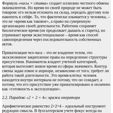
Формула
«часы × ставка»
создает иллюзию честного обмена
эквивалентов. Но время по своей природе не может быть
товаром: его нельзя отложить на склад, передать другому или
накопить в сейфе. То, что фактически изымается у человека, –
это не «время как таковое», а право на суверенную
организацию своей деятельности. Работник сохраняет
биологическое время (он продолжает дышать и стареть), но
утрачивает время экзистенциальное – время как способ
самоопределения через последовательность собственных
актов.
Приватизация чел-часа – это не владение телом, это
эксклюзивное закрепление права на определение структуры
присутствия. Наниматель владеет учетной категорией,
которая вытесняет живое время из сферы значимого. Контур
смены задан извне и априори, независимо от того, требует ли
работа такой длительности. Это время-клетка: человек
находится внутри интервала не потому, что он созидает, а
потому, что его присутствие уже приватизировано и оплачено
как «готовность к эксплуатации».
2.2. Парадокс «2 + 2 = 4»: кража оператора
Арифметическое равенство 2+2=4 – идеальный инструмент
редукции смысла. В бухгалтерском учете фокус всегда на