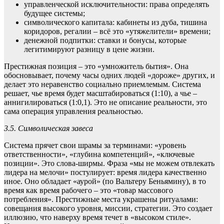
управленческой исключительности: права определять
будущее системы;
символического капитала: кабинеты из дуба, тишина
коридоров, регалии – всё это «утяжелители» времени;
денежной подпитки: ставки и бонусы, которые
легитимируют разницу в цене жизни.
Престижная позиция – это «умножитель бытия». Она
обосновывает, почему часы одних людей «дороже» других, и
делает это неравенство социально приемлемым. Система
решает, чье время будет масштабироваться (1:10), а чье –
аннигилироваться (1:0,1). Это не описание реальности, это
сама операция управления реальностью.
3.5. Символическая завеса
Система прячет свои шрамы за терминами: «уровень
ответственности», «глубина компетенций», «ключевые
позиции». Это слова-ширмы. Фраза «мы не можем отвлекать
лидера на мелочи» постулирует: время лидера качественно
иное. Оно обладает «аурой» (по Вальтеру Беньямину), в то
время как время рабочего – это «товар массового
потребления». Престижные места украшены ритуалами:
совещания высокого уровня, миссии, стратегии. Это создает
иллюзию, что наверху время течет в «высоком стиле».