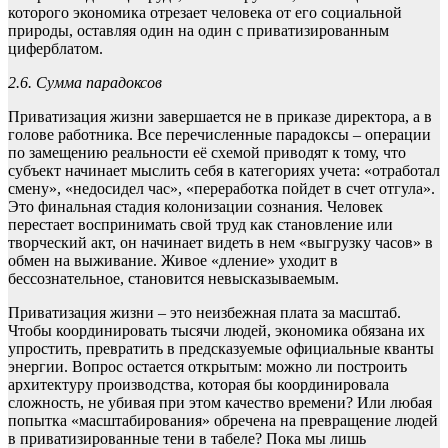
которого экономика отрезает человека от его социальной
природы, оставляя один на один с приватизированным
циферблатом.
2.6. Сумма парадоксов
Приватизация жизни завершается не в приказе директора, а в
голове работника. Все перечисленные парадоксы – операции
по замещению реальности её схемой приводят к тому, что
субъект начинает мыслить себя в категориях учета: «отработал
смену», «недосидел час», «переработка пойдет в счет отгула».
Это финальная стадия колонизации сознания. Человек
перестает воспринимать свой труд как становление или
творческий акт, он начинает видеть в нем «выгрузку часов» в
обмен на выживание. Живое «дление» уходит в
бессознательное, становится невысказываемым.
Приватизация жизни – это неизбежная плата за масштаб.
Чтобы координировать тысячи людей, экономика обязана их
упростить, превратить в предсказуемые официальные кванты
энергии. Вопрос остается открытым: можно ли построить
архитектуру производства, которая бы координировала
сложность, не убивая при этом качество времени? Или любая
попытка «масштабирования» обречена на превращение людей
в приватизированные тени в табеле? Пока мы лишь