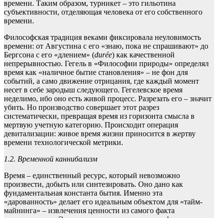
времени. Таким образом, турникет – это гильотина
субъективности, отделяющая человека от его собственного
времени.
Философская традиция веками фиксировала неуловимость
времени: от Августина с его «знаю, пока не спрашивают» до
Бергсона с его «длением» (
durée
) как качественной
непрерывностью. Гегель в «Философии природы» определял
время как «наличное бытие становления» – не фон для
событий, а само движение отрицания, где каждый момент
несет в себе зародыш следующего. Гегелевское время
неделимо, ибо оно есть живой процесс. Разрезать его – значит
убить. Но производство совершает этот разрез
систематически, превращая время из горизонта смысла в
мертвую учетную категорию. Происходит операция
девитализации: живое время жизни приносится в жертву
времени технологической метрики.
1.2. Временной каннибализм
Время – единственный ресурс, который невозможно
произвести, добыть или синтезировать. Оно дано как
фундаментальная константа бытия. Именно эта
«дарованность» делает его идеальным объектом для «тайм-
майнинга» – извлечения ценности из самого факта