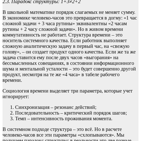
2.3. Парадокс структуры: 1+3≠2+2
В школьной математике порядок слагаемых не меняет сумму.
В экономике человеко-часов это превращается в догму: «1 час
сложной задачи + 3 часа рутины» эквивалентны «2 часам
рутины + 2 часу сложной задачи». Но в живом времени
коммутативность не работает. Структура времени – это
носитель системного качества. Если работник выполняет
сложную аналитическую задачу в первый час, на «свежую
голову», – он создает продукт одного качества. Если же та же
задача ставится ему после двух часов «выгорания» на
бессмысленных совещаниях, в состоянии информационного
шума и ментальной усталости – это будет совершенно другой
продукт, несмотря на те же «4 часа» в табеле рабочего
времени.
Социология времени выделяет три параметра, которые учет
игнорирует:
Синхронизация – резонанс действий;
Последовательность – критический порядок шагов;
Темп – интенсивность проживания момента.
В системном подходе структура – это всё. Но в расчете
человеко-часов все эти параметры «схлопываются». Мы
получаем парадокс структуры: в реальности это две разные