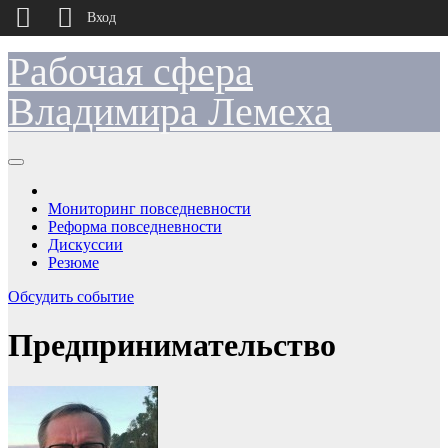
Вход
Рабочая сфера
Перейти
к
содержимому
Владимира Лемеха
Мониторинг повседневности
Реформа повседневности
Дискуссии
Резюме
Обсудить событие
Предпринимательство