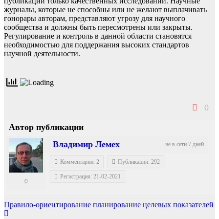
публикации только качественных исследований. Научные
журналы, которые не способны или не желают выплачивать
гонорары авторам, представляют угрозу для научного
сообщества и должны быть пересмотрены или закрыты.
Регулирование и контроль в данной области становятся
необходимостью для поддержания высоких стандартов
научной деятельности.
0
Автор публикации
Владимир Лемех
не в сети 7 дней
Комментарии: 2
Публикации: 292
Регистрация: 21-02-2021
0
Навигация
Правило-ориентирование планирование целевых показателей