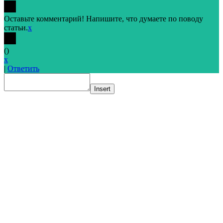
Оставьте комментарий! Напишите, что думаете по поводу
статьи.
x
(
)
x
|
Ответить
Insert