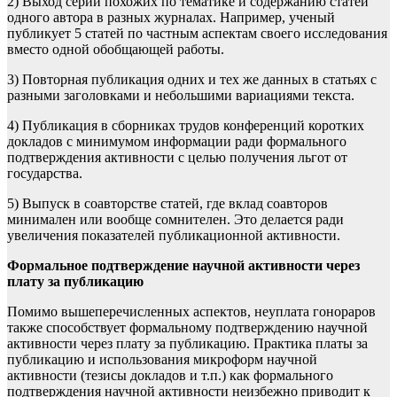
2) Выход серии похожих по тематике и содержанию статей
одного автора в разных журналах. Например, ученый
публикует 5 статей по частным аспектам своего исследования
вместо одной обобщающей работы.
3) Повторная публикация одних и тех же данных в статьях с
разными заголовками и небольшими вариациями текста.
4) Публикация в сборниках трудов конференций коротких
докладов с минимумом информации ради формального
подтверждения активности с целью получения льгот от
государства.
5) Выпуск в соавторстве статей, где вклад соавторов
минимален или вообще сомнителен. Это делается ради
увеличения показателей публикационной активности.
Формальное подтверждение научной активности через
плату за публикацию
Помимо вышеперечисленных аспектов, неуплата гонораров
также способствует формальному подтверждению научной
активности через плату за публикацию. Практика платы за
публикацию и использования микроформ научной
активности (тезисы докладов и т.п.) как формального
подтверждения научной активности неизбежно приводит к