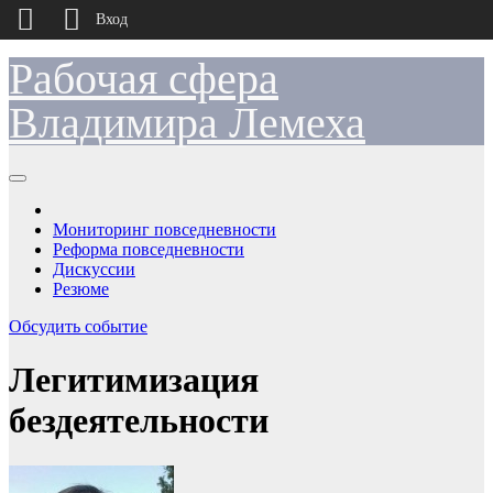
Вход
Рабочая сфера
Перейти
к
содержимому
Владимира Лемеха
Мониторинг повседневности
Реформа повседневности
Дискуссии
Резюме
Обсудить событие
Легитимизация
бездеятельности