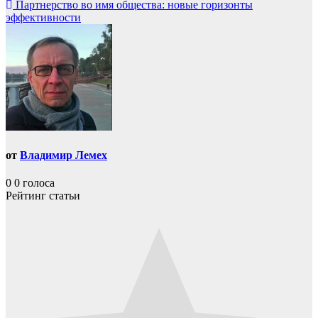
по
Партнерство во имя общества: новые горизонты
записям
эффективности
от
Владимир Лемех
0
0
голоса
Рейтинг статьи