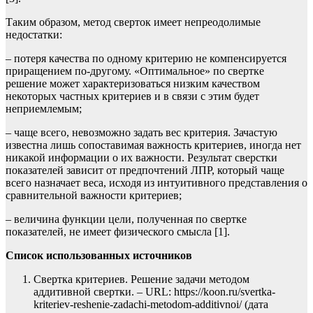
Таким образом, метод сверток имеет непреодолимые
недостатки:
– потеря качества по одному критерию не компенсируется
приращением по-другому. «Оптимальное» по свертке
решение может характеризоваться низким качеством
некоторых частных критериев и в связи с этим будет
неприемлемым;
– чаще всего, невозможно задать вес критерия. Зачастую
известна лишь сопоставимая важность критериев, иногда нет
никакой информации о их важности. Результат сверстки
показателей зависит от предпочтений ЛПР, который чаще
всего назначает веса, исходя из интуитивного представления о
сравнительной важности критериев;
– величина функции цели, полученная по свертке
показателей, не имеет физического смысла [1].
Список использованных источников
Свертка критериев. Решение задачи методом
аддитивной свертки. – URL: https://koon.ru/svertka-
kriteriev-reshenie-zadachi-metodom-additivnoi/ (дата