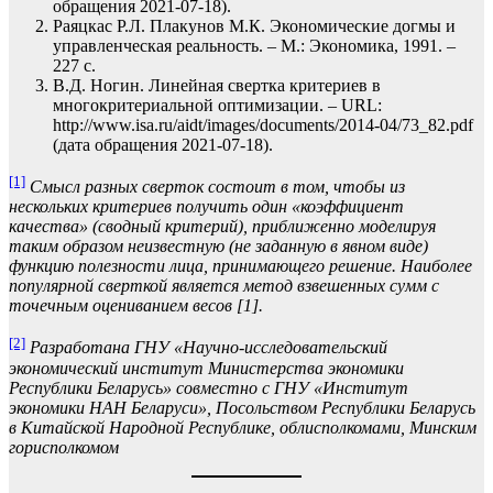
обращения 2021-07-18).
Раяцкас Р.Л. Плакунов М.К. Экономические догмы и
управленческая реальность. – М.: Экономика, 1991. –
227 с.
В.Д. Ногин. Линейная свертка критериев в
многокритериальной оптимизации. – URL:
http://www.isa.ru/aidt/images/documents/2014-04/73_82.pdf
(дата обращения 2021-07-18).
[1]
Смысл разных сверток состоит в том, чтобы из
нескольких критериев получить один «коэффициент
качества» (сводный критерий), приближенно моделируя
таким образом неизвестную (не заданную в явном виде)
функцию полезности лица, принимающего решение. Наиболее
популярной сверткой является метод взвешенных сумм с
точечным оцениванием весов [1].
[2]
Разработана ГНУ «Научно-исследовательский
экономический институт Министерства экономики
Республики Беларусь» совместно с ГНУ «Институт
экономики НАН Беларуси», Посольством Республики Беларусь
в Китайской Народной Республике, облисполкомами, Минским
горисполкомом