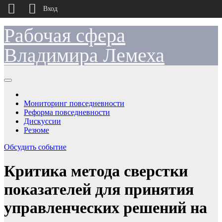
Вход
Рабочая сфера
Перейти
к
содержимому
Владимира Лемеха
Мониторинг повседневности
Реформа повседневности
Дискуссии
Резюме
Обсудить событие
Критика метода сверстки
показателей для принятия
управленческих решений на