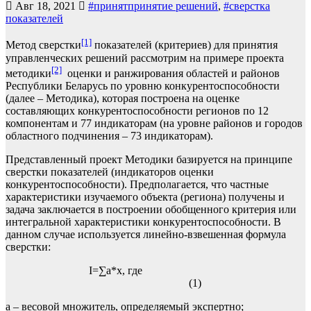
Авг 18, 2021
#принятпринятие решений
,
#сверстка
показателей
[1]
Метод сверстки
показателей (критериев) для принятия
управленческих решений рассмотрим на примере проекта
[2]
методики
оценки и ранжирования областей и районов
Республики Беларусь по уровню конкурентоспособности
(далее – Методика), которая построена на оценке
составляющих конкурентоспособности регионов по 12
компонентам и 77 индикаторам (на уровне районов и городов
областного подчинения – 73 индикаторам).
Представленный проект Методики базируется на принципе
сверстки показателей (индикаторов оценки
конкурентоспособности). Предполагается, что частные
характеристики изучаемого объекта (региона) получены и
задача заключается в построении обобщенного критерия или
интегральной характеристики конкурентоспособности. В
данном случае используется линейно-взвешенная формула
сверстки:
I=∑а*x, где
(1)
а – весовой множитель, определяемый экспертно;