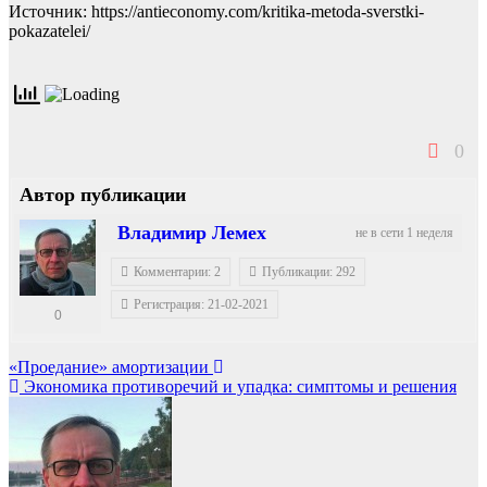
Источник: https://antieconomy.com/kritika-metoda-sverstki-
pokazatelei/
0
Автор публикации
Владимир Лемех
не в сети 1 неделя
Комментарии: 2
Публикации: 292
Регистрация: 21-02-2021
0
Навигация
«Проедание» амортизации
Экономика противоречий и упадка: симптомы и решения
по
записям