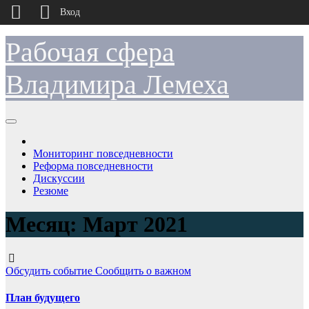
Вход
Перейти
Рабочая сфера
к
содержимому
Владимира Лемеха
Мониторинг повседневности
Реформа повседневности
Дискуссии
Резюме
Месяц:
Март 2021
Обсудить событие
Сообщить о важном
План будущего