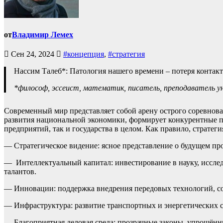
от
Владимир Лемех
Сен 24, 2024
#концепция
,
#стратегия
Нассим Талеб*: Патология нашего времени – потеря контакт
*философ, эссеист, математик, писатель, преподаватель 
Современный мир представляет собой арену острого соревнован
развития национальной экономики, формирует конкурентные п
предприятий, так и государства в целом. Как правило, стра
— Стратегическое видение: ясное представление о будущем пр
— Интеллектуальный капитал: инвестирование в науку, иссле
талантов.
— Инновации: поддержка внедрения передовых технологий, со
— Инфраструктура: развитие транспортных и энергетических 
— Благоприятная деловая среда: прозрачные законы, упрощённ