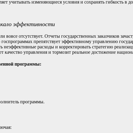
ляет учитывать изменяющиеся условия и сохранять гибкость в д
ркало эффективности
и вовсе отсутствует. Отчеты государственных заказчиков зачас
 о госпрограммах препятствует эффективному управлению госуд
ть неэффективные расходы и корректировать стратегию реализа
ет качество управления и тормозит реальное достижение национ
твенной программы:
полнитель программы.
лючая: