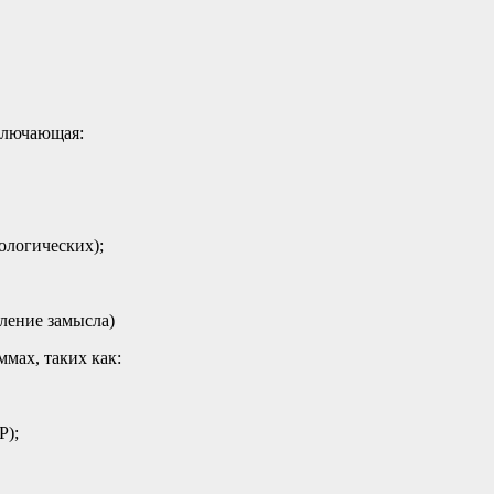
включающая:
ологических);
ление замысла)
мах, таких как:
Р);