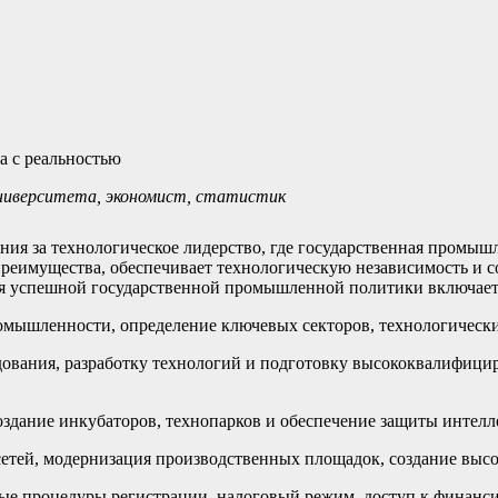
а с реальностью
университета, экономист, статистик
ия за технологическое лидерство, где государственная промышл
реимущества, обеспечивает технологическую независимость и с
тегия успешной государственной промышленной политики включа
омышленности, определение ключевых секторов, технологически
дования, разработку технологий и подготовку высококвалифици
здание инкубаторов, технопарков и обеспечение защиты интелл
сетей, модернизация производственных площадок, создание выс
ые процедуры регистрации, налоговый режим, доступ к финанси