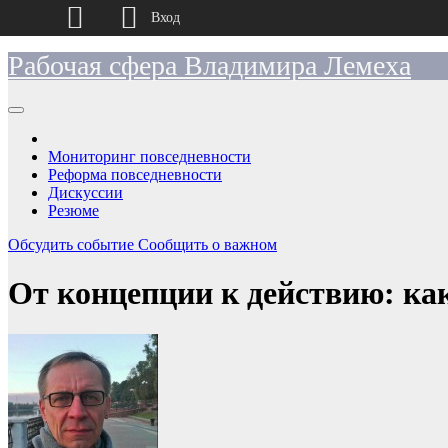
Вход
Рабочая сфера Владимира Лемеха
Перейти
к
содержимому
Мониторинг повседневности
Реформа повседневности
Дискуссии
Резюме
Обсудить событие
Сообщить о важном
От концепции к действию: ка