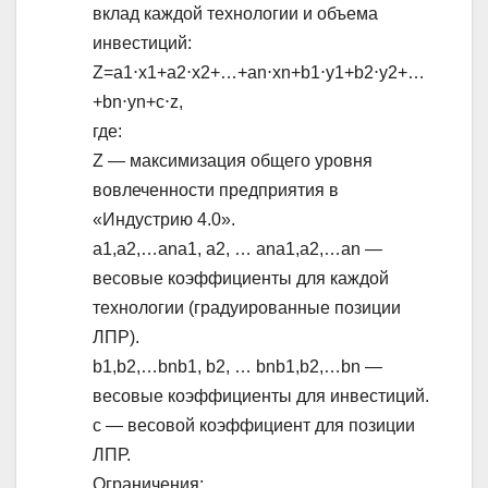
вклад каждой технологии и объема
инвестиций:
Z=a1⋅x1+a2⋅x2+…+an⋅xn+b1⋅y1+b2⋅y2+…
+bn⋅yn+c⋅z,
где:
Z — максимизация общего уровня
вовлеченности предприятия в
«Индустрию 4.0».
a1,a2,…ana1, a2, … ana1,a2,…an —
весовые коэффициенты для каждой
технологии (градуированные позиции
ЛПР).
b1,b2,…bnb1, b2, … bnb1,b2,…bn —
весовые коэффициенты для инвестиций.
c — весовой коэффициент для позиции
ЛПР.
Ограничения: