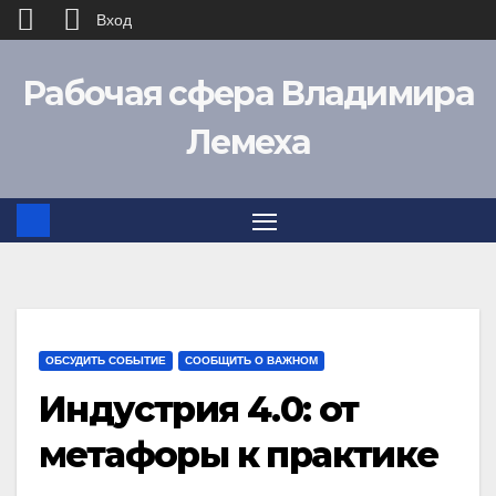
Вход
Перейти
Рабочая сфера Владимира
к
содержимому
Лемеха
ОБСУДИТЬ СОБЫТИЕ
СООБЩИТЬ О ВАЖНОМ
Индустрия 4.0: от
метафоры к практике