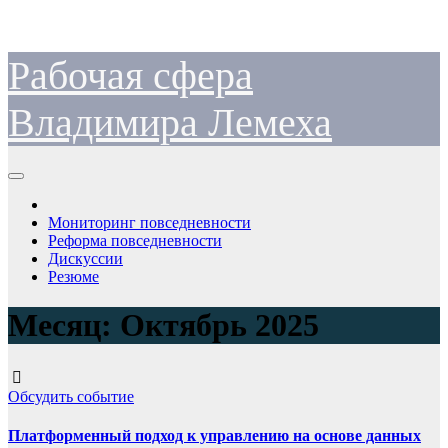
Перейти
Рабочая сфера
к
содержимому
Владимира Лемеха
Мониторинг повседневности
Реформа повседневности
Дискуссии
Резюме
Месяц:
Октябрь 2025
Обсудить событие
Платформенный подход к управлению на основе данных