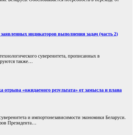
 заявленных индикаторов выполнения задач (часть 2)
технологического суверенитета, прописанных в
зируются также…
ка отрыва «ожидаемого результата» от замысла и плана
суверенитета и импортонезависимости экономики Беларуси.
азов Президента…