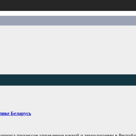
лике Беларусь
ринга процессов управления наукой и технологиями в Республи