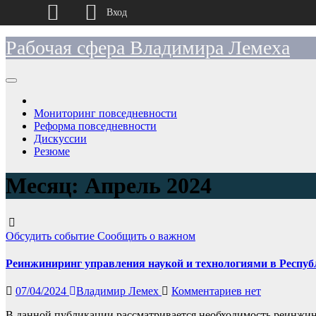
Вход
Перейти
Рабочая сфера Владимира Лемеха
к
содержимому
Мониторинг повседневности
Реформа повседневности
Дискуссии
Резюме
Месяц:
Апрель 2024
Обсудить событие
Сообщить о важном
Реинжиниринг управления наукой и технологиями в Респуб
07/04/2024
Владимир Лемех
Комментариев нет
В данной публикации рассматривается необходимость реинжини